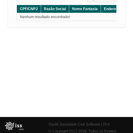
CPF/CNPJ
Razão Social
Nome Fantasia
Endereço
CE
Nenhum resultado encontrado!
Fiorilli Sociedade Civil Software LTDA
© Copyright 2012-2026. Todos os Direitos