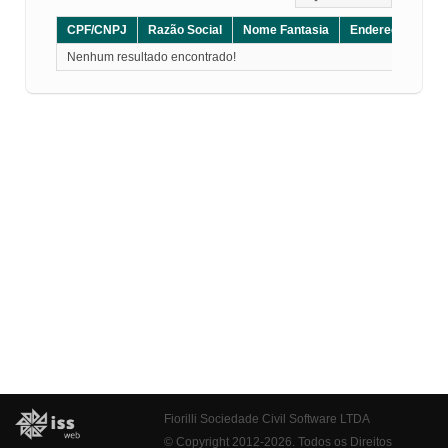
CPF/CNPJ
Razão Social
Nome Fantasia
Endereço
CE
Nenhum resultado encontrado!
Fiorilli Sociedade Civil Software LTDA
© Copyright 2012-2026. Todos os Direitos