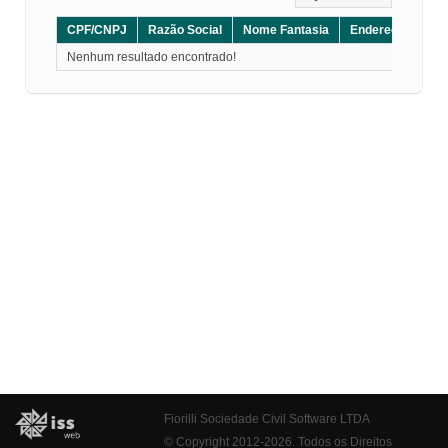
CPF/CNPJ
Razão Social
Nome Fantasia
Endereço
CE
Nenhum resultado encontrado!
Fiorilli Sociedade Civil Software LTDA
© Copyright 2012-2026. Todos os Direitos