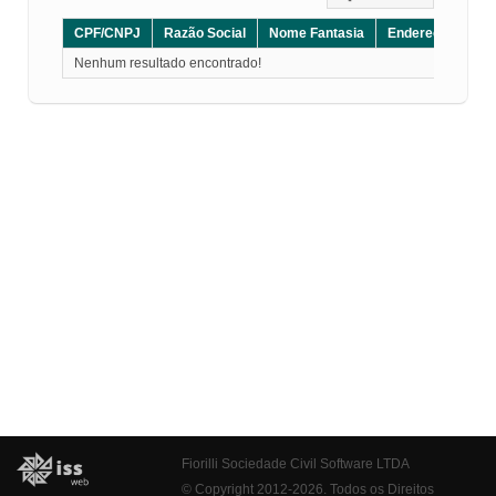
CPF/CNPJ
Razão Social
Nome Fantasia
Endereço
CE
Nenhum resultado encontrado!
Fiorilli Sociedade Civil Software LTDA
© Copyright 2012-2026. Todos os Direitos