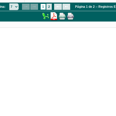
ina:
1
2
Página 1 de 2 -- Registros 