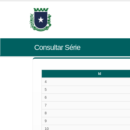
Consultar Série
Id
Id
4
5
6
7
8
9
10