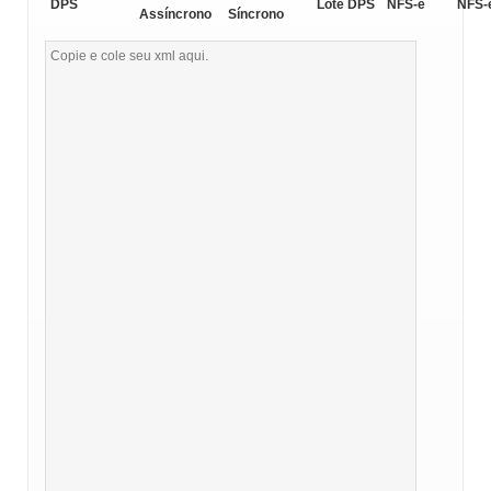
DPS
Lote DPS
NFS-e
NFS-
Assíncrono
Síncrono