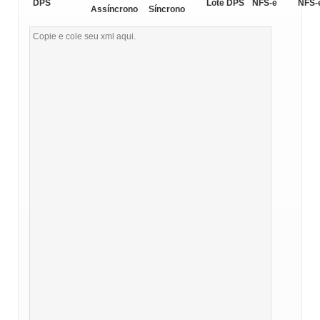
DPS
Lote DPS
NFS-e
NFS-
Assíncrono
Síncrono