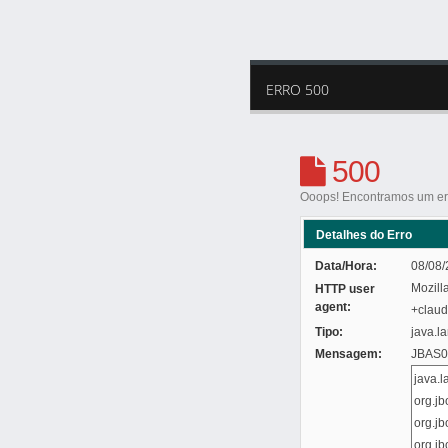
ERRO 500
500
Ooops! Encontramos um err
Detalhes do Erro
Data/Hora:
08/08/
Mozill
HTTP user
agent:
+clau
Tipo:
java.l
Mensagem:
JBAS01