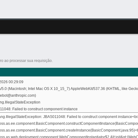
o ao processar sua requisição.
2026 00:29:09
a/5.0 (Macintosh; Intel Mac OS X 10_15_7) AppleWebKit/537.36 (KHTML, like Gecko
debot@anthropic.com)
ang.IllegalStateException
1048: Failed to construct component instance