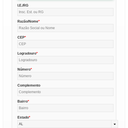
I.E./RG
Razão/Nome
CEP
Logradouro
Número
Complemento
Bairro
Estado
AL