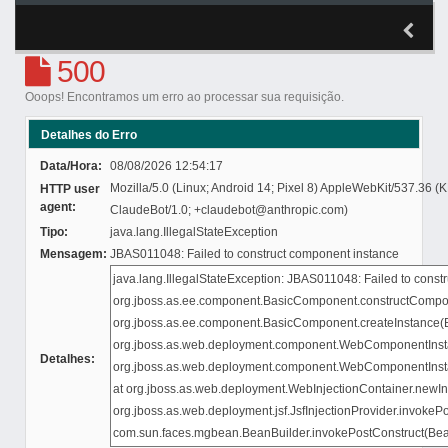
500
Ooops! Encontramos um erro ao processar sua requisição.
Detalhes do Erro
Data/Hora:
08/08/2026 12:54:17
Mozilla/5.0 (Linux; Android 14; Pixel 8) AppleWebKit/537.36 
HTTP user
agent:
ClaudeBot/1.0; +claudebot@anthropic.com)
Tipo:
java.lang.IllegalStateException
Mensagem:
JBAS011048: Failed to construct component instance
Detalhes: