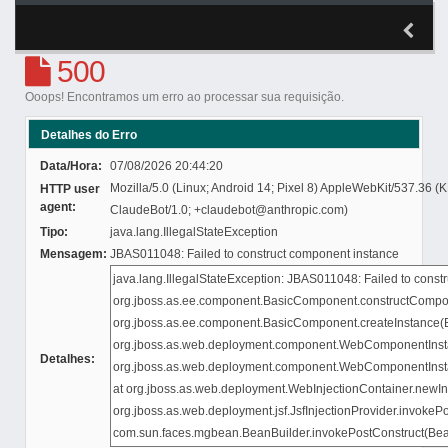
500
Ooops! Encontramos um erro ao processar sua requisição.
Detalhes do Erro
Data/Hora:
07/08/2026 20:44:20
Mozilla/5.0 (Linux; Android 14; Pixel 8) AppleWebKit/537.36 
HTTP user
agent:
ClaudeBot/1.0; +claudebot@anthropic.com)
Tipo:
java.lang.IllegalStateException
Mensagem:
JBAS011048: Failed to construct component instance
Detalhes: