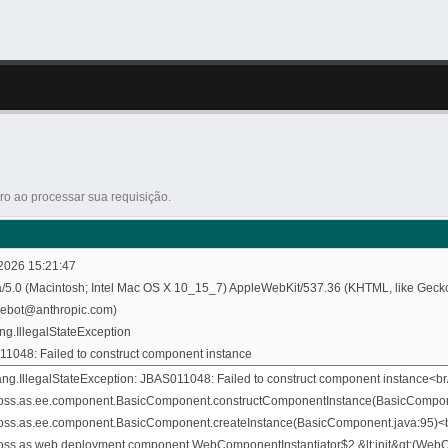
o ao processar sua requisição.
2026 15:21:47
a/5.0 (Macintosh; Intel Mac OS X 10_15_7) AppleWebKit/537.36 (KHTML, like Gecko
debot@anthropic.com)
ang.IllegalStateException
1048: Failed to construct component instance