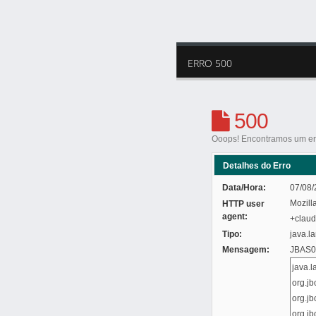
ERRO 500
500
Ooops! Encontramos um err
Detalhes do Erro
Data/Hora:
07/08/
Mozill
HTTP user
agent:
+clau
Tipo:
java.l
Mensagem:
JBAS01